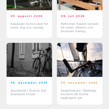
03. augusti 2026
09. juli 2026
Kawasaki motorcykel för
Reformer maskin nyckeln
bana, stig och vardag
till smart, effektiv och
skonsam träning
06. december 2025
30. november 2025
Sportbutik i Åsarna: Där
Segelmakare i Blekinge:
äventyret börjar
Konsten att forma
seglingens själ