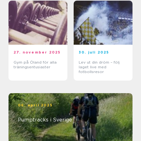
27. november 2025
30. juli 2025
Gym på Öland för alla
Lev ut din dröm – följ
träningsentusiaster
laget live med
fotbollsresor
06. april 2025
Pumptracks i Sverige