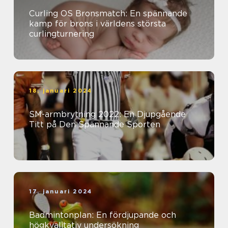
Curling OS Bronsmatch: En spännande
kamp för brons i världens största
curlingturnering
18. januari 2024
SM-armbrytning 2022: En Djupgående
Titt på Den Spännande Sporten
17. januari 2024
Badmintonplan: En fördjupande och
högkvalitativ undersökning