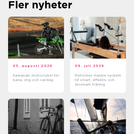
Fler nyheter
03. augusti 2026
09. juli 2026
Kawasaki motorcykel för
Reformer maskin nyckeln
bana, stig och vardag
till smart, effektiv och
skonsam träning