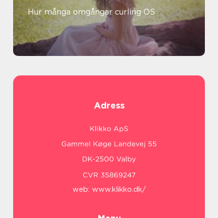
Hur många omgångar curling OS
Adress
web:
www.klikko.dk/