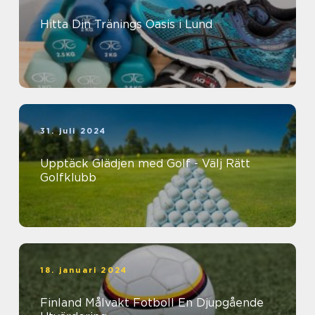
Hitta Din Tränings Oasis i Lund
31. juli 2024
Upptäck Glädjen med Golf - Välj Rätt
Golfklubb
18. januari 2024
Finland Målvakt Fotboll En Djupgående