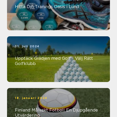
Hitta Din Tränings Oasis i Lund
31. juli 2024
Upptäck Glädjen med Golf - Välj Rätt
Golfklubb
18. januari 2024
Finland Målvakt Fotboll En Djupgående
Utvärdering