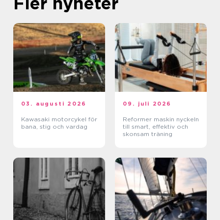
Fler nyheter
03. augusti 2026
09. juli 2026
Kawasaki motorcykel för
Reformer maskin nyckeln
bana, stig och vardag
till smart, effektiv och
skonsam träning