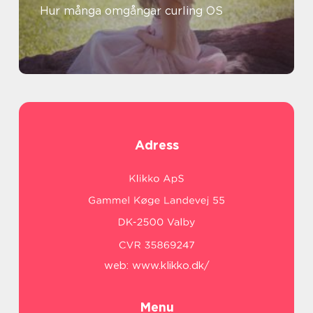
Hur många omgångar curling OS
Adress
web:
www.klikko.dk/
Menu