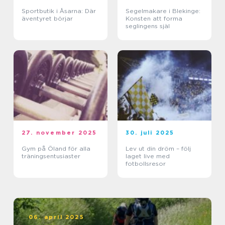
Sportbutik i Åsarna: Där
Segelmakare i Blekinge:
äventyret börjar
Konsten att forma
seglingens själ
27. november 2025
30. juli 2025
Gym på Öland för alla
Lev ut din dröm – följ
träningsentusiaster
laget live med
fotbollsresor
06. april 2025