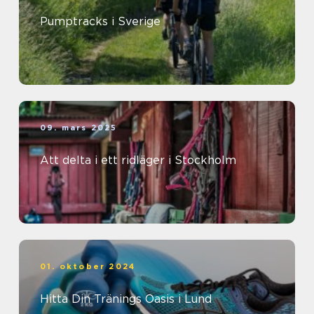
Pumptracks i Sverige
09. mars 2025
Att delta i ett ridläger i Stockholm
01. oktober 2024
Hitta Din Tränings Oasis i Lund