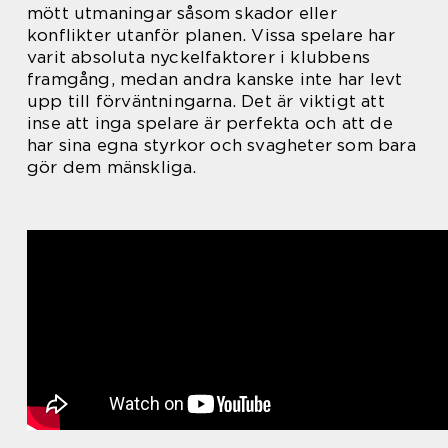
mött utmaningar såsom skador eller
konflikter utanför planen. Vissa spelare har
varit absoluta nyckelfaktorer i klubbens
framgång, medan andra kanske inte har levt
upp till förväntningarna. Det är viktigt att
inse att inga spelare är perfekta och att de
har sina egna styrkor och svagheter som bara
gör dem mänskliga.