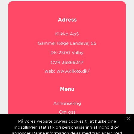
Adress
web:
www.klikko.dk/
Menu
Annonsering
Om oss
Cookies
På vores website bruges cookies til at huske dine
indstillinger, statistik og personalisering af indhold og
Kontakta oss
annoncer. Denne information deles med tredjepart. Ved