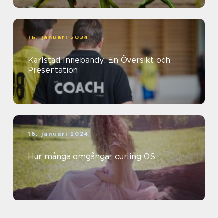
16. januari 2024
Karlstad Innebandy: En Översikt och
Presentation
16. januari 2024
Hur många omgångar curling OS