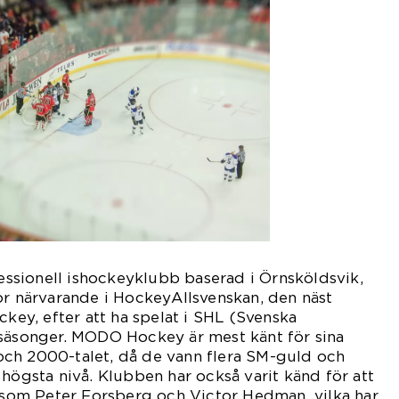
sionell ishockeyklubb baserad i Örnsköldsvik,
ör närvarande i HockeyAllsvenskan, den näst
ckey, efter att ha spelat i SHL (Svenska
 säsonger. MODO Hockey är mest känt för sina
ch 2000-talet, då de vann flera SM-guld och
 högsta nivå. Klubben har också varit känd för att
e som Peter Forsberg och Victor Hedman, vilka har