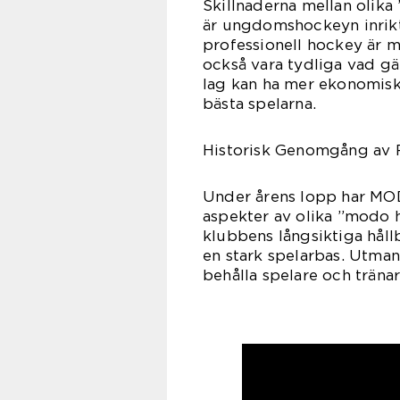
Skillnaderna mellan olik
är ungdomshockeyn inrikt
professionell hockey är me
också vara tydliga vad gäl
lag kan ha mer ekonomiska
bästa spelarna.
Historisk Genomgång av 
Under årens lopp har MOD
aspekter av olika ”modo
klubbens långsiktiga håll
en stark spelarbas. Utma
behålla spelare och tränar