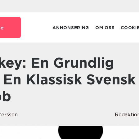
se
ANNONSERING
OM OSS
COOKI
 En Klassisk Svensk
bb
ttersson
Redaktio