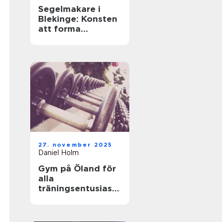
Segelmakare i
Blekinge: Konsten
att forma
seglingens själ
27. november 2025
Daniel Holm
Gym på Öland för
alla
träningsentusiaste
r