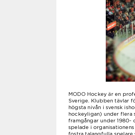
MODO Hockey är en profes
Sverige. Klubben tävlar f
högsta nivån i svensk isho
hockeyligan) under flera
framgångar under 1980- o
spelade i organisationens
fostra talangfulla spelar