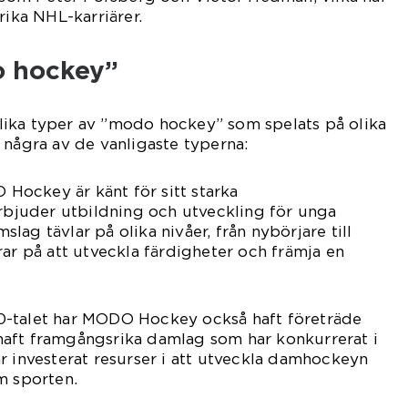
rika NHL-karriärer.
o hockey”
ika typer av ”modo hockey” som spelats på olika
 några av de vanligaste typerna:
ockey är känt för sitt starka
juder utbildning och utveckling för unga
ag tävlar på olika nivåer, från nybörjare till
rar på att utveckla färdigheter och främja en
0-talet har MODO Hockey också haft företräde
aft framgångsrika damlag som har konkurrerat i
r investerat resurser i att utveckla damhockeyn
m sporten.