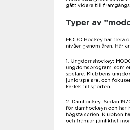
gått vidare till framgångs
Typer av ”mod
MODO Hockey har flera ol
nivåer genom åren. Här är
1. Ungdomshockey: MODO H
ungdomsprogram, som erb
spelare. Klubbens ungdomsl
juniorspelare, och fokuse
kärlek till sporten.
2. Damhockey: Sedan 197
för damhockeyn och har h
högsta serien. Klubben ha
och främjar jämlikhet ino