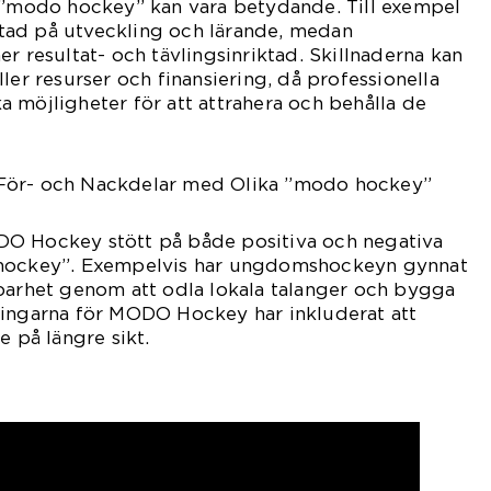
a ”modo hockey” kan vara betydande. Till exempel
ad på utveckling och lärande, medan
r resultat- och tävlingsinriktad. Skillnaderna kan
ler resurser och finansiering, då professionella
 möjligheter för att attrahera och behålla de
För- och Nackdelar med Olika ”modo hockey”
O Hockey stött på både positiva och negativa
 hockey”. Exempelvis har ungdomshockeyn gynnat
barhet genom att odla lokala talanger och bygga
ningarna för MODO Hockey har inkluderat att
e på längre sikt.