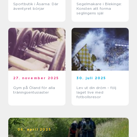
Sportbutik i Åsarna: Där
Segelmakare i Blekinge:
äventyret börjar
Konsten att forma
seglingens själ
27. november 2025
30. juli 2025
Gym på Öland för alla
Lev ut din dröm – följ
träningsentusiaster
laget live med
fotbollsresor
06. april 2025