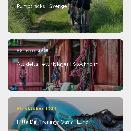
Pumptracks i Sverige
09. mars 2025
Att delta i ett ridläger i Stockholm
01. oktober 2024
Hitta Din Tränings Oasis i Lund